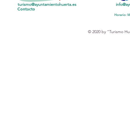
turismo@ayuntamientohuerta.es
info@ay
Contacto
Horario: M
© 2020 by "Turismo Hu